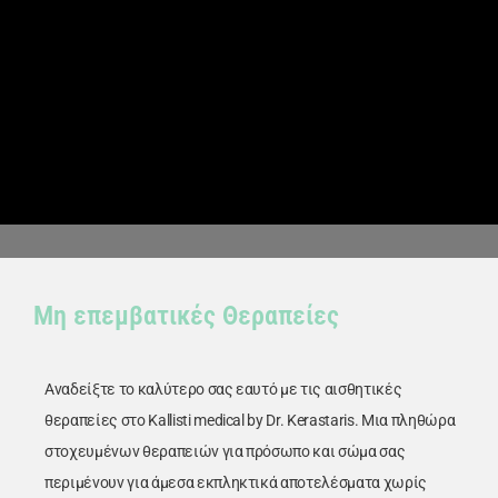
Dr. Δημήτρης
Κεραστάρης
Μη επεμβατικές Θεραπείες
Ο προσωπικός σας πλαστικός
χειρουργός
Αναδείξτε το καλύτερο σας εαυτό με τις αισθητικές
θεραπείες στο Kallisti medical by Dr. Kerastaris. Μια πληθώρα
στοχευμένων θεραπειών για πρόσωπο και σώμα σας
περιμένουν για άμεσα εκπληκτικά αποτελέσματα χωρίς