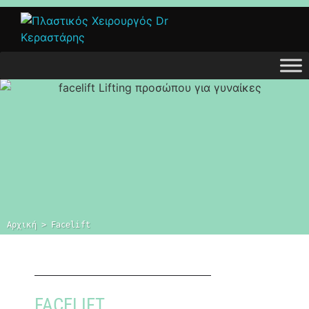
Αρχική
 > 
Facelift
FACELIFT