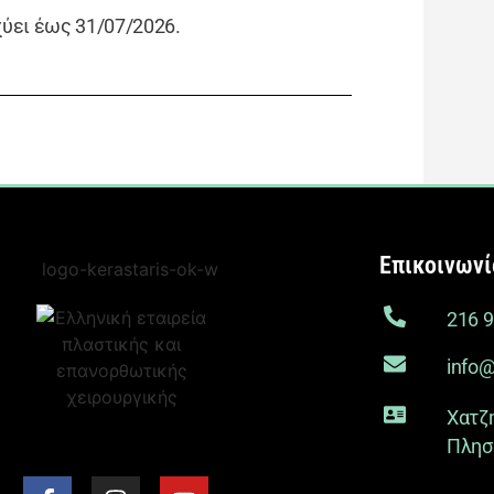
χύει έως 31/07/2026.
Επικοινωνί
216 
info@
Χατζη
Πλησί