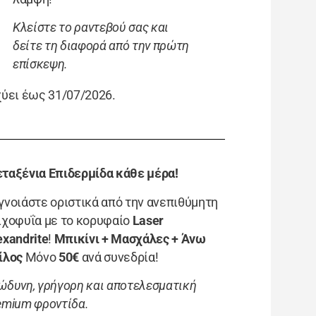
Κλείστε το ραντεβού σας και
δείτε τη διαφορά από την πρώτη
επίσκεψη.
χύει έως 31/07/2026.
ταξένια Επιδερμίδα κάθε μέρα!
γνοιάστε οριστικά από την ανεπιθύμητη
ιχοφυΐα με το κορυφαίο
Laser
exandrite
!
Μπικίνι + Μασχάλες + Άνω
ίλος
Μόνο
50€
ανά συνεδρία!
ώδυνη, γρήγορη και αποτελεσματική
emium φροντίδα.