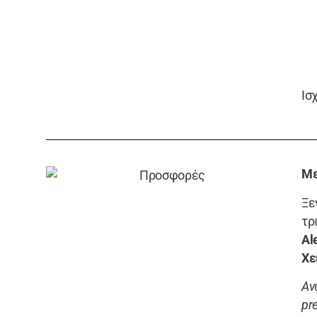
Ισ
Με
Ξε
τρ
Al
Χε
Αν
pr