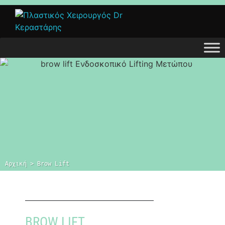
Αρχική
 > 
Brow Lift
BROW LIFT