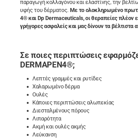
παραγωγή κολλαγόνου και ελαστίνης, την βελτίω
υφής του δέρματος.
Με το ολοκληρωμένο πρωτ
4® και Dp Dermaceuticals, οι θεραπείες πλέον 
γρήγορες ασφαλείς και μας δίνουν τα βέλτιστα 
Σε ποιες περιπτώσεις εφαρμόζε
DERMAPEN4®;
Λεπτές γραμμές και ρυτίδες
Χαλαρωμένο δέρμα
Ουλές
Κάποιες περιπτώσεις αλωπεκίας
Διεσταλμένους πόρους
Λιπαρότητα
Ακμή και ουλές ακμής
Λεύκανση