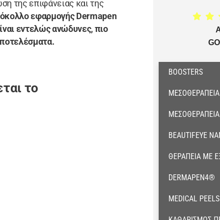
ση της επιφάνειας και της
όκολλο εφαρμογής Dermapen
είναι εντελώς ανώδυνες, πιο
αποτελέσματα.
GO
BOOSTERS
ται το
ΜΕΣΟΘΕΡΑΠΕΊΑ
ΜΕΣΟΘΕΡΑΠΕΊΑ
ΒEAUTIFEYE Ν
ΘΕΡΑΠΕΊΑ ΜΕ 
DERMAPEN4®
MEDICAL PEELS
ΚΑΘΑΡΙΣΜΌΣ Π