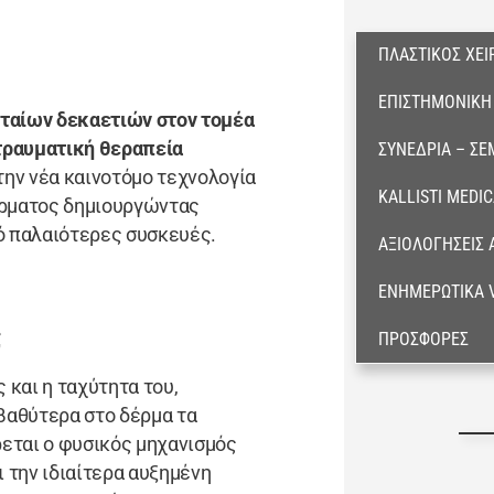
ΠΛΑΣΤΙΚΌΣ ΧΕΙ
ΕΠΙΣΤΗΜΟΝΙΚΉ
ταίων δεκαετιών στον τομέα
ατραυματική θεραπεία
ΣΥΝΈΔΡΙΑ – ΣΕ
την νέα καινοτόμο τεχνολογία
KALLISTI MEDI
έρματος δημιουργώντας
πό παλαιότερες συσκευές.
ΑΞΙΟΛΟΓΉΣΕΙΣ
ΕΝΗΜΕΡΩΤΙΚΆ 
;
ΠΡΟΣΦΟΡΈΣ
και η ταχύτητα του,
βαθύτερα στο δέρμα τα
ρεται ο φυσικός μηχανισμός
 την ιδιαίτερα αυξημένη