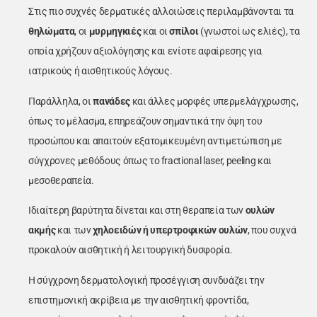
Στις πιο συχνές δερματικές αλλοιώσεις περιλαμβάνονται τα
θηλώματα
, οι
μυρμηγκιές
και οι
σπίλοι
(γνωστοί ως ελιές), τα
οποία χρήζουν αξιολόγησης και ενίοτε αφαίρεσης για
ιατρικούς ή αισθητικούς λόγους.
Παράλληλα, οι
πανάδες
και άλλες μορφές υπερμελάγχρωσης,
όπως το μέλασμα, επηρεάζουν σημαντικά την όψη του
προσώπου και απαιτούν εξατομικευμένη αντιμετώπιση με
σύγχρονες μεθόδους όπως το fractional laser, peeling και
μεσοθεραπεία.
Ιδιαίτερη βαρύτητα δίνεται και στη θεραπεία των
ουλών
ακμής
και των
χηλοειδών ή υπερτροφικών ουλών
, που συχνά
προκαλούν αισθητική ή λειτουργική δυσφορία.
Η σύγχρονη δερματολογική προσέγγιση συνδυάζει την
επιστημονική ακρίβεια με την αισθητική φροντίδα,