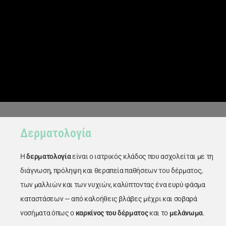
Dr. Δημήτρης
Δερματολογία
Κεραστάρης
Η
δερματολογία
είναι ο ιατρικός κλάδος που ασχολείται με τη
Ο προσωπικός σας πλαστικός
χειρουργός
διάγνωση, πρόληψη και θεραπεία παθήσεων του δέρματος,
των μαλλιών και των νυχιών, καλύπτοντας ένα ευρύ φάσμα
καταστάσεων — από καλοήθεις βλάβες μέχρι και σοβαρά
νοσήματα όπως ο
καρκίνος του δέρματος
και το
μελάνωμα
.