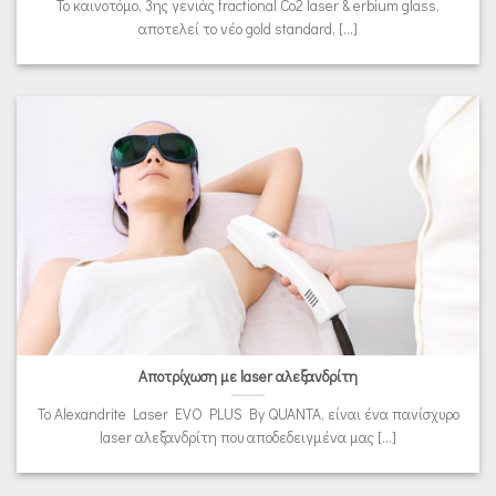
Το καινοτόμο, 3ης γενιάς fractional Co2 laser & erbium glass,
αποτελεί το νέο gold standard, [...]
Αποτρίχωση με laser αλεξανδρίτη
Το Alexandrite Laser EVO PLUS By QUANTA, είναι ένα πανίσχυρο
laser αλεξανδρίτη που αποδεδειγμένα μας [...]