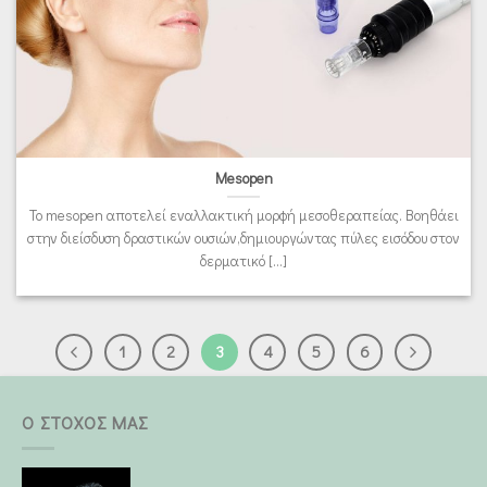
Mesopen
Το mesopen αποτελεί εναλλακτική μορφή μεσοθεραπείας. Βοηθάει
στην διείσδυση δραστικών ουσιών,δημιουργώντας πύλες εισόδου στον
δερματικό [...]
1
2
3
4
5
6
Ο ΣΤΟΧΟΣ ΜΑΣ