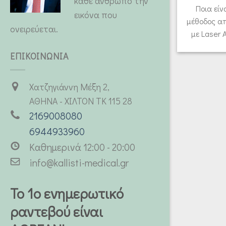
κάθε άνθρωπο την
Ποια εί
εικόνα που
μέθοδος α
ονειρεύεται.
με Laser Α
ΕΠΙΚΟΙΝΩΝΙΑ
Χατζηγιάννη Μέξη 2,
ΑΘΗΝΑ - ΧΙΛΤΟΝ ΤΚ 115 28
2169008080
6944933960
Καθημερινά 12:00 - 20:00
info@kallisti-medical.gr
Το 1ο ενημερωτικό
ραντεβού είναι