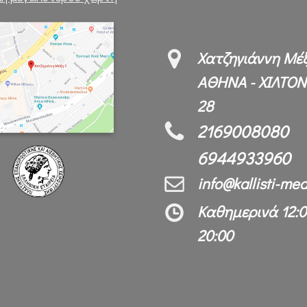
Χατζηγιάννη Μέξ
ΑΘΗΝΑ - ΧΙΛΤΟΝ 
28
2169008080
6944933960
info@kallisti-med
Καθημερινά 12:0
20:00