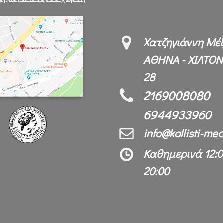
Χατζηγιάννη Μέξ
ΑΘΗΝΑ - ΧΙΛΤΟΝ 
28
2169008080
6944933960
info@kallisti-med
Καθημερινά 12:0
20:00