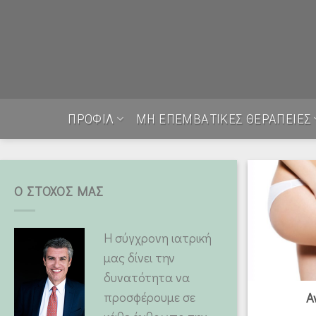
Skip
to
content
ΠΡΟΦΙΛ
ΜΗ ΕΠΕΜΒΑΤΙΚΕΣ ΘΕΡΑΠΕΙΕΣ
Ο ΣΤΟΧΟΣ ΜΑΣ
Η σύγχρονη ιατρική
μας δίνει την
δυνατότητα να
προσφέρουμε σε
Α