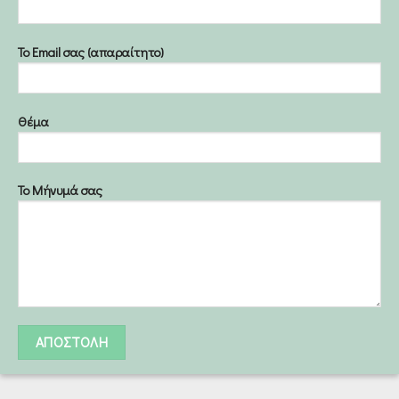
Το Email σας (απαραίτητο)
Θέμα
Το Μήνυμά σας