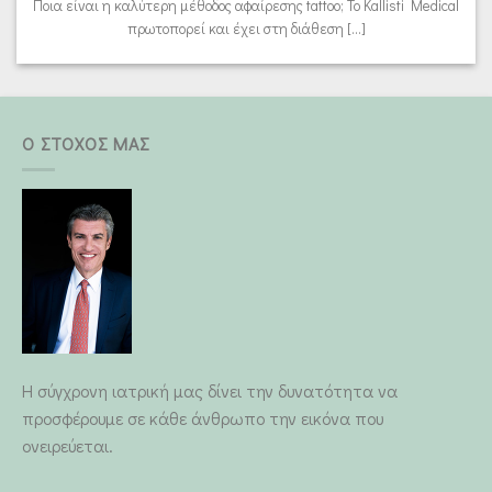
Ποια είναι η καλύτερη μέθοδος αφαίρεσης tattoo; Το Kallisti Medical
πρωτοπορεί και έχει στη διάθεση [...]
Ο ΣΤΟΧΟΣ ΜΑΣ
Η σύγχρονη ιατρική μας δίνει την δυνατότητα να
προσφέρουμε σε κάθε άνθρωπο την εικόνα που
ονειρεύεται.